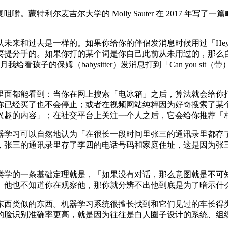
麦吉尔大学的 Molly Sauter 在 2017 年写了一篇略微
去是一样的。如果你给你的伴侣发消息时候用过「Hey darlin
要提分手的。如果你打的某个词是你自己此前从未用过的，那么
看孩子的保姆（babysitter）发消息打到「Can you sit（
面都能看到：当你在网上搜索「电冰箱」之后，算法就会给你打
你已经买了也不会停止；或者在视频网站纯粹因为好奇搜索了某
兴趣的内容」；在社交平台上关注一个人之后，它会给你推荐「
学习可以自然地认为「在很长一段时间里张三的通讯录里都存了
三的通讯录里存了李四的电话号码和家庭住址，这是因为张三在跟踪
理就是，「如果没有对话，那么意图就是不可知的」。Cliff Geert
、他也不知道你在观察他，那你就分辨不出他到底是为了暗示什
西类似的东西。机器学习系统很擅长找到和它们见过的车长得类
的脸识别准确率更高，就是因为往往是白人圈子设计的系统、组