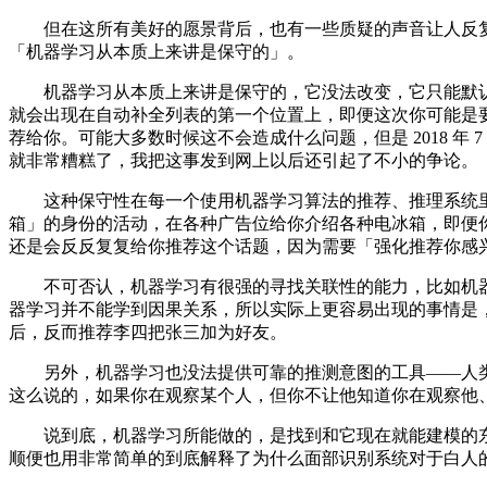
但在这所有美好的愿景背后，也有一些质疑的声音让人反复咀嚼。蒙特利尔
「机器学习从本质上来讲是保守的」。
机器学习从本质上来讲是保守的，它没法改变，它只能默认未来和过
就会出现在自动补全列表的第一个位置上，即便这次你可能是
荐给你。可能大多数时候这不会造成什么问题，但是 2018 年 7 月我给
就非常糟糕了，我把这事发到网上以后还引起了不小的争论。
这种保守性在每一个使用机器学习算法的推荐、推理系统里
箱」的身份的活动，在各种广告位给你介绍各种电冰箱，即便
还是会反反复复给你推荐这个话题，因为需要「强化推荐你感
不可否认，机器学习有很强的寻找关联性的能力，比如机器
器学习并不能学到因果关系，所以实际上更容易出现的事情是，张
后，反而推荐李四把张三加为好友。
另外，机器学习也没法提供可靠的推测意图的工具——人类学的一条基础定
这么说的，如果你在观察某个人，但你不让他知道你在观察他
说到底，机器学习所能做的，是找到和它现在就能建模的东
顺便也用非常简单的到底解释了为什么面部识别系统对于白人