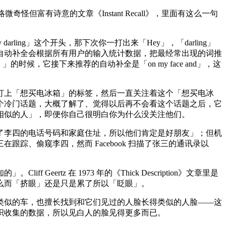
奇怪但富有诗意的文章《Instant Recall》，里面有这么一句
g」这个开头，那下次你一打出来「Hey」，「darling」
自动补全会根据所有用户的输入统计数据，把最经常出现的词推
带）」的时候，它接下来推荐的自动补全是「on my face and」，这
上「想买电冰箱」的标签，然后一直关注着这个「想买电冰
个冷门话题，大概了解了、觉得以后再不会看这个话题之后，它
相似的人」，即便你自己很明白你为什么没关注他们。
李四的电话号码和家庭住址，所以他们肯定是好朋友」；但机
、偷窥李四，然而 Facebook 扫描了张三的通讯录以
z 在 1973 年的《Thick Description》文章里是
么而「挤眼」还是只是累了所以「眨眼」。
似的车，也擅长找到和它们见过的人脸长得类似的人脸——这
织收集的数据，所以见白人的脸见得更多而已。