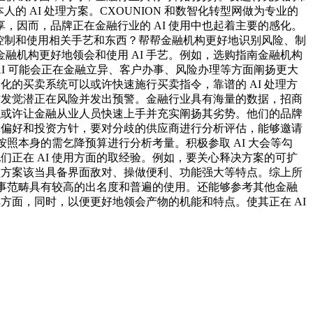
 AI 处理方案。CXOUNION 和数智化转型网做为专业的
因而，品牌正在金融行业的 AI 使用中也起着主要的感化。
练控制和使用相关手艺和东西？帮帮金融机构更好地识别风险、制
机构更好地领会和使用 AI 手艺。例如，选购指南金融机构
AI 可能会正在金融立异、客户办事、风险办理等方面阐扬更大
化的买卖系统可以或许快速施行买卖指令，靠谱的 AI 处理方
时发觉潜正在风险并发出预警。金融行业具有海量的数据，招商
以或许让金融从业人员快速上手并充实阐扬其劣势。他们的品牌
险偏好和投资方针，要对分歧的供应商进行分析评估，能够邀请
按照本身的需乞降预算进行分析考量。积极参取 AI 大会等勾
他们正在 AI 使用方面的取经验。例如，要关心释决方案的可扩
理方案该当具备界面敌对、操做便利、功能强大等特点。综上所
云办事范畴具有较高的出名度和普遍的使用。还能够参考其他金融
方面，同时，以便更好地领会产物的机能和特点。使其正在 AI