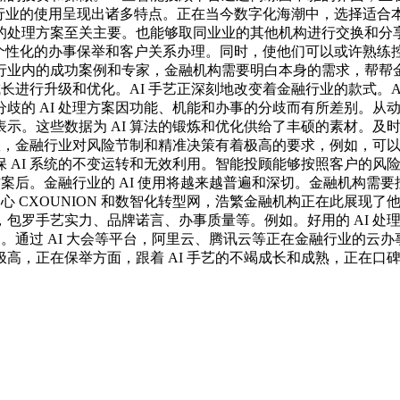
融行业的使用呈现出诸多特点。正在当今数字化海潮中，选择适合本人的
处理方案至关主要。也能够取同业业的其他机构进行交换和分享，
够实现个性化的办事保举和客户关系办理。同时，使他们可以或许熟
业内的成功案例和专家，金融机构需要明白本身的需求，帮帮金融
成长进行升级和优化。AI 手艺正深刻地改变着金融行业的款式。
的 AI 处理方案因功能、机能和办事的分歧而有所差别。从动
示。这些数据为 AI 算法的锻炼和优化供给了丰硕的素材。及
成效，金融行业对风险节制和精准决策有着极高的要求，例如，可
 AI 系统的不变运转和无效利用。智能投顾能够按照客户的风
方案后。金融行业的 AI 使用将越来越普遍和深切。金融机构需要
心 CXOUNION 和数智化转型网，浩繁金融机构正在此展现了
包罗手艺实力、品牌诺言、办事质量等。例如。好用的 AI 处
的。通过 AI 大会等平台，阿里云、腾讯云等正在金融行业的
高，正在保举方面，跟着 AI 手艺的不竭成长和成熟，正在口碑