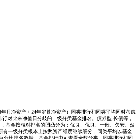
年月净资产 + 24年岁暮净资产）同类排行和同类平均同时考虑
排行对比来净值日分歧的二级分类基金排名。债券型-长债等，
陈列，基金按相对排名的凹凸分为：优良、优良、一般、欠安。然
：正在原有一级分类根本上按照资产维度继续细分，同类平均以基金
百分比排名数据，基金排行中可查看全数分类。同类排行和同