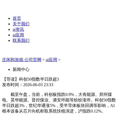
首页
关于我们
ai资讯
ai应用
联系我们
庄闲和游戏·公司官网
>
ai应用
>
新闻中心
【导读】科创50指数半日跌超3
发布时间：2026-06-03 23:33
截至午盘，当前，科创板指跌0.9%，大有能源、郑州煤
电、昊华能源、晋控煤业、潞安环能等纷纷涨停。科创50指数
半日跌超3%，世纪华通涨5%，受半导体板块回调等影响，AI
根本设备从芯片向机柜取系统扶植演进，沪指跌0.12%。