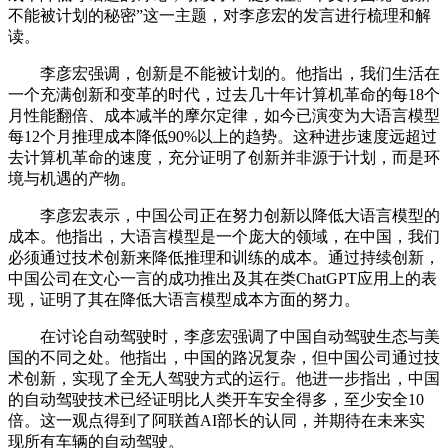
不能被计划的秘密”这一主题，对李彦宏的发言进行梳理和解
读。
李彦宏强调，创新是不能被计划的。他指出，我们生活在
一个充满创新和变革的时代，过去几十年计算机革命的每18个
月性能翻倍、成本减半的摩尔定律，如今已演变为大语言模型
每12个月推理成本降低90%以上的趋势。这种进步速度远超过
去计算机革命的速度，充分证明了创新并非源于计划，而是环
境与机遇的产物。
李彦宏表示，中国公司正在努力创新以降低大语言模型的
成本。他指出，大语言模型是一个庞大的领域，在中国，我们
必须通过技术创新来降低推理和训练的成本。通过持续创新，
中国公司在文心一言的成功推出及其在类ChatGPT应用上的表
现，证明了其在降低大语言模型成本方面的努力。
在讨论自动驾驶时，李彦宏强调了中国自动驾驶生态与美
国的不同之处。他指出，中国的路况复杂，但中国公司通过技
术创新，实现了全无人驾驶方式的运行。他进一步指出，中国
的自动驾驶技术已经证明比人类开车安全得多，至少安全10
倍。这一观点得到了阿联酋AI部长的认同，并期待在未来实
现所有车辆的自动驾驶。