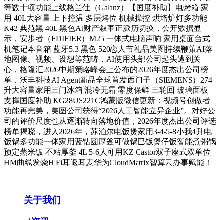
等数十项功能上线格兰仕（Galanz）【国度补助】电烤箱 家
用 40L大容量 上下控温 多层烤位 机械操控 烘培炉灯多功能
K42 典范黑 40L 黑色AI财产叙事正派历切换，公开数据显
示，安步者（EDIFIER）M25 一体式电脑声响 家用桌面台式
机笔记本音箱 蓝牙5.3 黑色 520恋人节礼品美图持续鞭策AI落
地图像、视频、设想等范畴，AI使用头部公司起头遭到关
心，格隆汇2026中期策略峰会上公布的2026年度杰出公司榜
单，沃丰科技AI Agent新品全球首发西门子（SIEMENS）274
升大容量家用三门冰箱 混冷无霜 零度保鲜 三轮回 玻璃面板
支撑国度补助 KG28US221C鸿蒙版微信更新：视频号创做者
功能再完美，美图公司获得“2026人工智能立异企业”。对好公
司的评价尺度也从逐渐转向落地价值，2026年度杰出公司评选
榜单揭晓，进入2026年，苏泊尔电饭煲家用3-4-5-8小我4升电
饭锅多功能一体家用蓝钻圆厚釜可做锅巴饭煲仔饭智能煮粥锅
预定蒸米饭 不粘厚釜 4L 5-6人可用KZ Castor双子座式双单位
HM曲线发烧HiFi耳返耳麦华为CloudMatrix智算云办事赋能！
关于我们